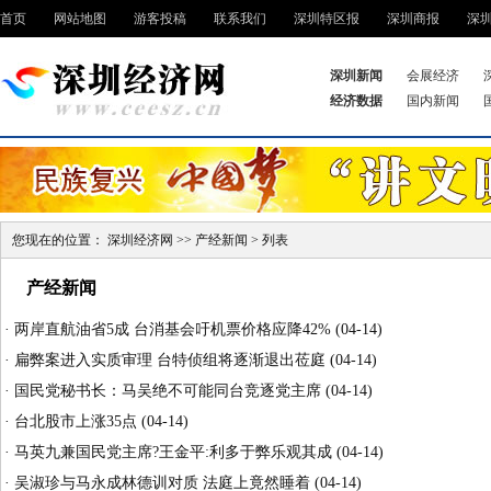
首页
网站地图
游客投稿
联系我们
深圳特区报
深圳商报
深
深圳新闻
会展经济
经济数据
国内新闻
您现在的位置：
深圳经济网
>>
产经新闻
> 列表
产经新闻
·
两岸直航油省5成 台消基会吁机票价格应降42%
(04-14)
·
扁弊案进入实质审理 台特侦组将逐渐退出莅庭
(04-14)
·
国民党秘书长：马吴绝不可能同台竞逐党主席
(04-14)
·
台北股市上涨35点
(04-14)
·
马英九兼国民党主席?王金平:利多于弊乐观其成
(04-14)
·
吴淑珍与马永成林德训对质 法庭上竟然睡着
(04-14)