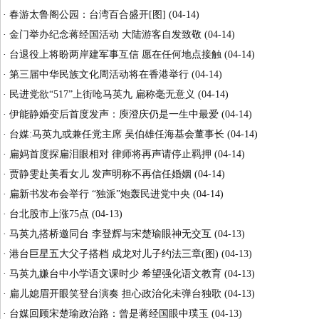
·
春游太鲁阁公园：台湾百合盛开[图]
(04-14)
·
金门举办纪念蒋经国活动 大陆游客自发致敬
(04-14)
·
台退役上将盼两岸建军事互信 愿在任何地点接触
(04-14)
·
第三届中华民族文化周活动将在香港举行
(04-14)
·
民进党欲“517”上街呛马英九 扁称毫无意义
(04-14)
·
伊能静婚变后首度发声：庾澄庆仍是一生中最爱
(04-14)
·
台媒:马英九或兼任党主席 吴伯雄任海基会董事长
(04-14)
·
扁妈首度探扁泪眼相对 律师将再声请停止羁押
(04-14)
·
贾静雯赴美看女儿 发声明称不再信任婚姻
(04-14)
·
扁新书发布会举行 “独派”炮轰民进党中央
(04-14)
·
台北股市上涨75点
(04-13)
·
马英九搭桥邀同台 李登辉与宋楚瑜眼神无交互
(04-13)
·
港台巨星五大父子搭档 成龙对儿子约法三章(图)
(04-13)
·
马英九嫌台中小学语文课时少 希望强化语文教育
(04-13)
·
扁儿媳眉开眼笑登台演奏 担心政治化未弹台独歌
(04-13)
·
台媒回顾宋楚瑜政治路：曾是蒋经国眼中璞玉
(04-13)