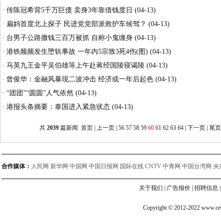
·
传陈冠希背5千万巨债 卖身3年靠借钱度日
(04-13)
·
扁妈首度北上探子 民进党党部派救护车候驾？
(04-13)
·
台男子公路撒钱三百万被抓 自称小鬼缠身
(04-13)
·
港铁频频发生堕轨事故 一年内5宗致3死4伤(图)
(04-13)
·
马英九王金平吴伯雄等上午赴蒋经国陵寝谒陵
(04-13)
·
曾俊华：金融风暴现二波冲击 经济或一年后起色
(04-13)
·
“团团”“圆圆”人气依然
(04-13)
·
港报头条摘要：泰国进入紧急状态
(04-13)
共
2039
篇新闻
首页
|
上一页
|
56
57
58
59
60
61
62
63
64
|
下一页
|
尾
合作媒体：
人民网 新华网 中国网 中国日报网 国际在线 CNTV 中青网 中国台湾网 央
关于我们
|
广告报价
|
招聘信息
Copyright © 2012-2022 www