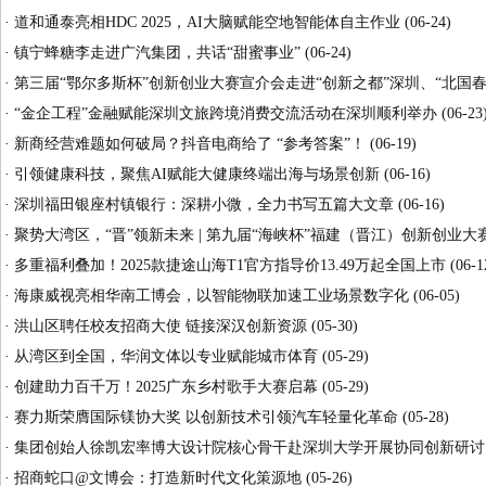
·
道和通泰亮相HDC 2025，AI大脑赋能空地智能体自主作业
(06-24)
·
镇宁蜂糖李走进广汽集团，共话“甜蜜事业”
(06-24)
·
第三届“鄂尔多斯杯”创新创业大赛宣介会走进“创新之都”深圳、“北国春
·
“金企工程”金融赋能深圳文旅跨境消费交流活动在深圳顺利举办
(06-23
·
新商经营难题如何破局？抖音电商给了 “参考答案”！
(06-19)
·
引领健康科技，聚焦AI赋能大健康终端出海与场景创新
(06-16)
·
深圳福田银座村镇银行：深耕小微，全力书写五篇大文章
(06-16)
·
聚势大湾区，“晋”领新未来 | 第九届“海峡杯”福建（晋江）创新创业
·
多重福利叠加！2025款捷途山海T1官方指导价13.49万起全国上市
(06-1
·
海康威视亮相华南工博会，以智能物联加速工业场景数字化
(06-05)
·
洪山区聘任校友招商大使 链接深汉创新资源
(05-30)
·
从湾区到全国，华润文体以专业赋能城市体育
(05-29)
·
创建助力百千万！2025广东乡村歌手大赛启幕
(05-29)
·
赛力斯荣膺国际镁协大奖 以创新技术引领汽车轻量化革命
(05-28)
·
集团创始人徐凯宏率博大设计院核心骨干赴深圳大学开展协同创新研讨
·
招商蛇口@文博会：打造新时代文化策源地
(05-26)