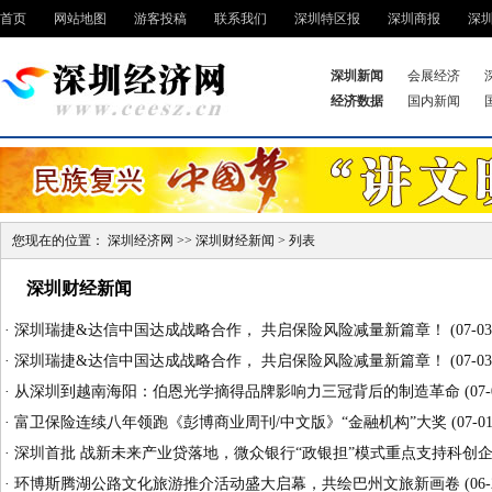
首页
网站地图
游客投稿
联系我们
深圳特区报
深圳商报
深
深圳新闻
会展经济
经济数据
国内新闻
您现在的位置：
深圳经济网
>>
深圳财经新闻
> 列表
深圳财经新闻
·
深圳瑞捷&达信中国达成战略合作， 共启保险风险减量新篇章！
(07-03
·
深圳瑞捷&达信中国达成战略合作， 共启保险风险减量新篇章！
(07-03
·
从深圳到越南海阳：伯恩光学摘得品牌影响力三冠背后的制造革命
(07-
·
富卫保险连续八年领跑《彭博商业周刊/中文版》“金融机构”大奖
(07-01
·
深圳首批 战新未来产业贷落地，微众银行“政银担”模式重点支持科创
·
环博斯腾湖公路文化旅游推介活动盛大启幕，共绘巴州文旅新画卷
(06-