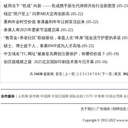
·
破局当下 “乾成” 向新 —— 乾成携手新生代律师共绘行业新图景
(05-23
·
锚定“用户至上” 问界M8大定再创新高
(05-22)
·
重构年金时空价值 泰康鑫利年年让财富活起来
(05-22)
·
泰康人寿2025年爱家节温暖启幕
(05-22)
·
“教育金+养老社区”双核驱动，泰盈人生“终身”现金流守护爱的承诺
(05
·
硕士、博士超千人，泰康HWP成为人才高地
(05-22)
·
中文域名“TC.网址”被秦皇岛腾创注册保护，有哪些价值？
(05-19)
·
创历届规模之最 2025北京国际印刷技术展今日开幕
(05-16)
共
14438
篇新闻
首页
|
上一页
|
1
2
3
4
5
6
7
8
9
|
下一页
|
尾页
30
合作媒体：
人民网 新华网 中国网 中国日报网 国际在线 CNTV 中青网 中国台湾网 央
关于我们
|
广告报价
|
招聘信息
Copyright © 2012-2022 www