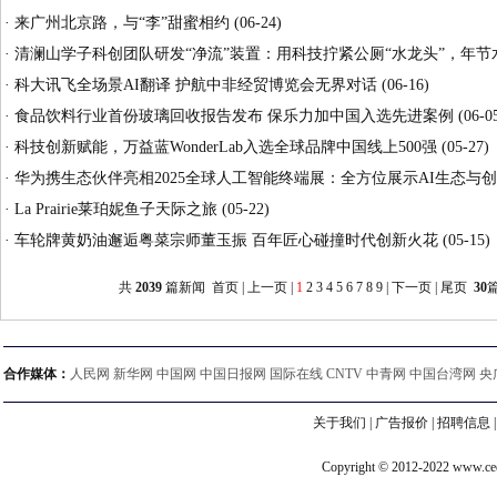
·
来广州北京路，与“李”甜蜜相约
(06-24)
·
清澜山学子科创团队研发“净流”装置：用科技拧紧公厕“水龙头”，年节水
·
科大讯飞全场景AI翻译 护航中非经贸博览会无界对话
(06-16)
·
食品饮料行业首份玻璃回收报告发布 保乐力加中国入选先进案例
(06-0
·
科技创新赋能，万益蓝WonderLab入选全球品牌中国线上500强
(05-27)
·
华为携生态伙伴亮相2025全球人工智能终端展：全方位展示AI生态与
·
La Prairie莱珀妮鱼子天际之旅
(05-22)
·
车轮牌黄奶油邂逅粤菜宗师董玉振 百年匠心碰撞时代创新火花
(05-15)
共
2039
篇新闻 首页 | 上一页 |
1
2
3
4
5
6
7
8
9
|
下一页
|
尾页
30
合作媒体：
人民网 新华网 中国网 中国日报网 国际在线 CNTV 中青网 中国台湾网 央
关于我们
|
广告报价
|
招聘信息
Copyright © 2012-2022 www