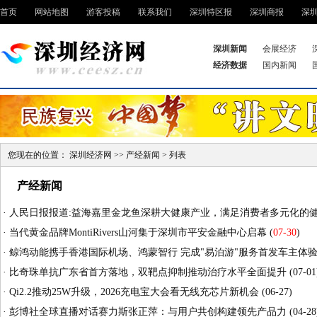
首页
网站地图
游客投稿
联系我们
深圳特区报
深圳商报
深
深圳新闻
会展经济
经济数据
国内新闻
您现在的位置：
深圳经济网
>>
产经新闻
> 列表
产经新闻
·
人民日报报道:益海嘉里金龙鱼深耕大健康产业，满足消费者多元化的
·
当代黄金品牌MontiRivers山河集于深圳市平安金融中心启幕
(
07-30
)
·
鲸鸿动能携手香港国际机场、鸿蒙智行 完成"易泊游"服务首发车主体
·
比奇珠单抗广东省首方落地，双靶点抑制推动治疗水平全面提升
(07-01
·
Qi2.2推动25W升级，2026充电宝大会看无线充芯片新机会
(06-27)
·
彭博社全球直播对话赛力斯张正萍：与用户共创构建领先产品力
(04-28