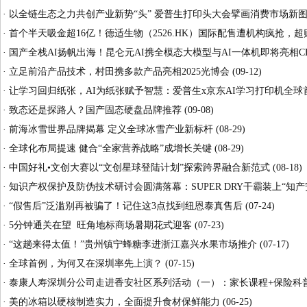
·
以全链生态之力共创产业新势“头” 爱普生打印头大会擘画消费市场新
·
首个半天吸金超16亿！德适生物（2526.HK）国际配售遭机构疯抢，超
·
国产全栈AI扬帆出海！昆仑元AI携全模态大模型与AI一体机即将亮相C
·
立足前沿产品技术，村田携多款产品亮相2025光博会
(09-12)
·
让学习回归纸张，AI为纸张赋予智慧：爱普生x京东AI学习打印机全球
·
致态还是探路人？国产固态硬盘品牌推荐
(09-08)
·
前海冰雪世界品牌揭幕 定义全球冰雪产业新标杆
(08-29)
·
全球化布局提速 健合“全家营养战略”成增长关键
(08-29)
·
中国好礼•文创大赛以“文创星球登陆计划”探索跨界融合新范式
(08-18)
·
知识产权保护及防伪技术研讨会圆满落幕：SUPER DRY干霸装上“知产
·
“假售后”泛滥别再被骗了！记住这3点找到纽恩泰真售后
(07-24)
·
5分钟通关在望 旺角地标商场暑期花式迎客
(07-23)
·
“这趟来得太值！”贵州镇宁蜂糖李进浙江嘉兴水果市场推介
(07-17)
·
全球首例，为何又在深圳率先上演？
(07-15)
·
泰康人寿深圳分公司走进香安社区系列活动（一）：家长课程+保险科普
·
美的冰箱以硬核制造实力，全面提升食材保鲜能力
(06-25)