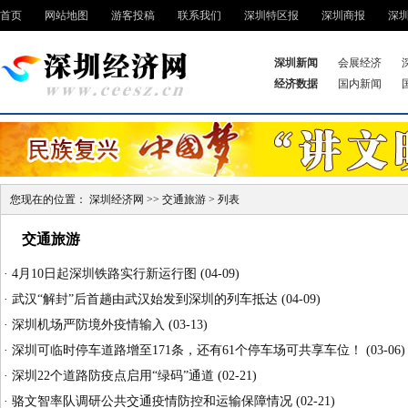
首页
网站地图
游客投稿
联系我们
深圳特区报
深圳商报
深
深圳新闻
会展经济
经济数据
国内新闻
您现在的位置：
深圳经济网
>>
交通旅游
> 列表
交通旅游
·
4月10日起深圳铁路实行新运行图
(04-09)
·
武汉“解封”后首趟由武汉始发到深圳的列车抵达
(04-09)
·
深圳机场严防境外疫情输入
(03-13)
·
深圳可临时停车道路增至171条，还有61个停车场可共享车位！
(03-06)
·
深圳22个道路防疫点启用“绿码”通道
(02-21)
·
骆文智率队调研公共交通疫情防控和运输保障情况
(02-21)