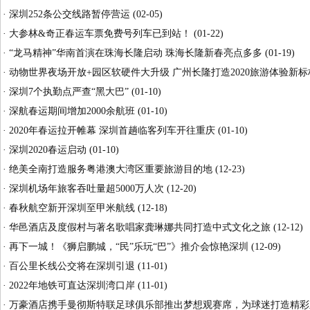
·
深圳252条公交线路暂停营运
(02-05)
·
大参林&奇正春运车票免费号列车已到站！
(01-22)
·
“龙马精神”华南首演在珠海长隆启动 珠海长隆新春亮点多多
(01-19)
·
动物世界夜场开放+园区软硬件大升级 广州长隆打造2020旅游体验新标
·
深圳7个执勤点严查“黑大巴”
(01-10)
·
深航春运期间增加2000余航班
(01-10)
·
2020年春运拉开帷幕 深圳首趟临客列车开往重庆
(01-10)
·
深圳2020春运启动
(01-10)
·
绝美全南打造服务粤港澳大湾区重要旅游目的地
(12-23)
·
深圳机场年旅客吞吐量超5000万人次
(12-20)
·
春秋航空新开深圳至甲米航线
(12-18)
·
华邑酒店及度假村与著名歌唱家龚琳娜共同打造中式文化之旅
(12-12)
·
再下一城！《狮启鹏城，“民”乐玩“巴”》推介会惊艳深圳
(12-09)
·
百公里长线公交将在深圳引退
(11-01)
·
2022年地铁可直达深圳湾口岸
(11-01)
·
万豪酒店携手曼彻斯特联足球俱乐部推出梦想观赛席，为球迷打造精彩