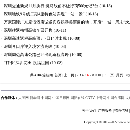
·
深圳交通新规11月执行 斑马线前不让行罚500元记3分
(10-18)
·
深圳地铁9号线二期4座特色站实现“一站一景”
(10-18)
·
万豪国际广东度假酒店诚邀宾客畅游美丽目的地，开启“一城一周末”欢
·
深圳往返梅州高铁车票开售
(10-11)
·
深圳高速返程高峰预计7日14时出现
(10-08)
·
深圳各口岸迎入境客流高峰
(10-08)
·
深圳周边高速公路已经出现返程高峰
(10-08)
·
“打卡”深圳花田 祝福祖国
(10-08)
共
4184
篇新闻
首页
|
上一页
|
2
3
4
5
6
7
8
9
10
|
下一页
|
尾页
30
合作媒体：
人民网 新华网 中国网 中国日报网 国际在线 CNTV 中青网 中国台湾网 央
关于我们
|
广告报价
|
招聘信息
Copyright © 2012-2022 www