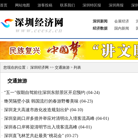
首页
网站地图
游客投稿
联系我们
深圳特区报
深圳商报
深
深圳新闻
会展经济
经济数据
国内新闻
您现在的位置：
深圳经济网
>>
交通旅游
> 列表
交通旅游
·
“五一”假期自驾前往深圳东部景区开启预约
(04-24)
·
馋哭隔壁小孩 韩国流行的春游野餐美味
(04-23)
·
深圳龙大高速市政化改造规划出炉
(04-10)
·
深圳皇岗口岸多措并举应对清明出入境客流高峰
(04-01)
·
深圳各口岸将迎清明节出入境客流高峰
(04-01)
·
深圳直飞林芝共赴最美“桃花会”
(03-27)