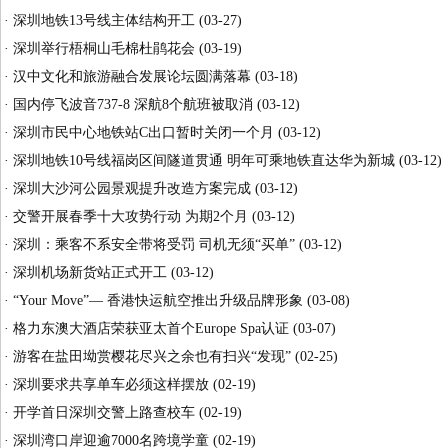
·
深圳地铁13号线主体结构开工
(03-27)
·
深圳举行梧桐山毛棉杜鹃花会
(03-19)
·
汉中文化和旅游融合发展论坛圆满落幕
(03-18)
·
国内停飞波音737-8 深航8个航班被取消
(03-12)
·
深圳市民中心地铁站C出口暂时关闭一个月
(03-12)
·
深圳地铁10号线福岗区间隧道贯通 明年可乘地铁直达华为新城
(03-12)
·
深圳大沙河公园景观提升改造方案完成
(03-12)
·
交警开展春季十大攻势行动 为期2个月
(03-12)
·
深圳：乘客不系安全带将受罚 司机无须“买单”
(03-12)
·
深圳机场新货站正式开工
(03-12)
·
“Your Move”— 香港快运航空推出升级品牌形象
(03-08)
·
格力东澳大酒店荣获亚太首个Europe Spa认证
(03-07)
·
游客在盐田坳赏樱花尽兴之余也有扫兴“发现”
(02-25)
·
深圳要求共享单车必须这样摆放
(02-19)
·
开学首日深圳交警上路查校车
(02-19)
·
深圳湾口岸迎逾7000名跨境学童
(02-19)