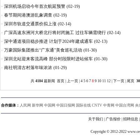
·
深圳机场启动今年首次航延预警
(02-19)
·
春节期间港澳游乱象调查
(02-19)
·
深圳市轨道交通票价拟上涨
(02-14)
·
广深高速东洲河大桥北行将封闭施工 过往车辆需绕行
(02-14)
·
深中通道项目稳步推进 计划于2024年建成通车
(02-13)
·
万豪国际集团推出“广东通”美食巡礼活动
(01-30)
·
深圳北站迎来客流高峰 部分时段限时进站候车
(01-30)
·
南社明清古村落年味浓浓
(01-29)
共
4184
篇新闻
首页
|
上一页
|
4
5
6
7
8
9
10
11
12
|
下一页
|
尾页
30
合作媒体：
人民网 新华网 中国网 中国日报网 国际在线 CNTV 中青网 中国台湾网 央
关于我们
|
广告报价
|
招聘信息
Copyright © 2012-2022 www