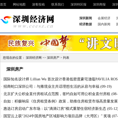
首页
网站地图
游客投稿
联系我们
深圳特区报
深圳商报
深
深圳新闻
会展经济
经济数据
国内新闻
您现在的位置：
深圳经济网
>>
深圳房产
> 列表
深圳房产
·
国际知名设计师 Lillian Wu 首次设计香港低密度豪宅滶蕴PAVILIA ROS
·
招商蛇口深圳公司：与雍境业主共话理想生活的从容与幸福
(09-19)
·
北京扩大公积金直付房租试点范围，签约自如可用公积金直付房租
(08-
·
自如：积极响应《住房租赁条例》政策，助推住房租赁市场高质量发展
·
惠选订房启动广东市场：以“滴滴订房”模式重塑住宿经济新生态
(05-12
·
国贸云上获“2024中国房地产区域影响力项目品牌（大湾区）” 奖项
(07-