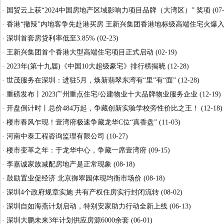
·
国贸云上获“2024中国房地产区域影响力项目品牌（大湾区）” 奖项
(07-
·
香港“撤辣”内地客争先赴港买房 王新兴集团香港地标级高端住宅火爆
·
深圳首套房贷利率低至3.85%
(02-23)
·
王新兴集团首个香港大型高端住宅项目正式启动
(02-19)
·
2023年(第十九届)《中国10大超级豪宅》排行榜揭晓
(12-28)
·
世茂服务在深圳：进驻5月，焕新翡翠东湾有“里”有“面”
(12-28)
·
重磅发布丨2023广州重点住宅/公建物业十大品牌物业服务企业
(12-19)
·
开盘倒计时丨总价484万起，争藏创新实验学校旁性价比之王！
(12-18)
·
楼市春风乍现！壹湾府极速争藏龙华C位“真香盘”
(11-03)
·
河南中泰工程咨询监理有限公司
(10-27)
·
楼市变革之年：于龙华中心，争藏一席壹湾府
(09-15)
·
李嘉诚家族减配房地产是正常现象
(08-18)
·
鼓励置业促经济 北京御翠园体现均衡市场价
(08-18)
·
深圳4个政府规章实施 共有产权住房实行封闭流转
(08-02)
·
深圳自如海燕计划启动，特别安家助力行动全新上线
(06-13)
·
深圳大鹏未来3年计划供应房源6000余套
(06-01)