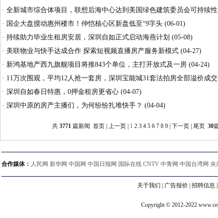
·
全新城市综合体项目，联想后海中心达到美国绿色建筑委员会可持续性
·
国企大盘搅动惠州楼市！仲恺核心区新盘低至“9字头
(06-01)
·
持续助力毕业生租房安居，深圳自如正式启动海燕计划
(05-08)
·
美联物业与快手达成合作 探索短视频直播房产服务新模式
(04-27)
·
新鸿基地产西九旗舰项目将推843个单位，主打开放式及一房
(04-24)
·
11万次围观，平均12人抢一套房，深圳宝能城31套法拍房全部溢价成交
·
深圳自如春日特惠，0押金租房更省心
(04-07)
·
深圳中原的房产主播们，为何纷纷扎堆快手？
(04-04)
共
3771
篇新闻 首页 | 上一页 |
1
2
3
4
5
6
7
8
9
|
下一页
|
尾页
30
合作媒体：
人民网 新华网 中国网 中国日报网 国际在线 CNTV 中青网 中国台湾网 央
关于我们
|
广告报价
|
招聘信息
Copyright © 2012-2022 www