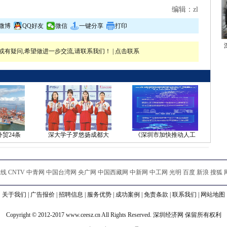
编辑：zl
微博
QQ好友
微信
一键分享
打印
有疑问,希望做进一步交流,请联系我们！ |
点击联系
贸24条
深大学子罗悠扬成都大
《深圳市加快推动人工
 CNTV 中青网 中国台湾网 央广网 中国西藏网 中新网 中工网 光明 百度 新浪 搜狐 
关于我们
|
广告报价
|
招聘信息
|
服务优势
|
成功案例
|
免责条款
|
联系我们
|
网站地图
Copyright © 2012-2017 www.ceesz.cn All Rights Reserved. 深圳经济网 保留所有权利