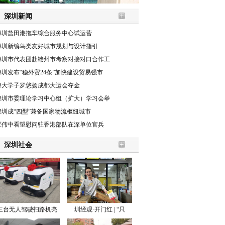
深圳新闻
深圳盐田港拖车综合服务中心试运营
深圳新编鸟类友好城市规划与设计指引
深圳市代表团赴赣州市考察对接对口合作工
深圳发布“稳外贸24条”加快建设贸易强市
深大学子罗悠扬成都大运会夺金
深圳市委理论学习中心组（扩大）学习会举
深圳成“四型”兼备国家物流枢纽城市
覃伟中看望慰问驻香港部队在深单位官兵
深圳社会
三台无人驾驶扫路机亮
圳经观·开门红 | “只